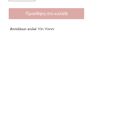
Προσθήκη στο καλάθι
Ατσάλινο κολιέ Yin Yang
Ατσάλινη αλυσίδα μήκους 45 cm
Μεταλλικό Yin Yang ανθεκτικό στο
νερό
Δυνατότητα αυξομείωσης με
αλυσίδα 5 cm
Subscribe Form
Submit