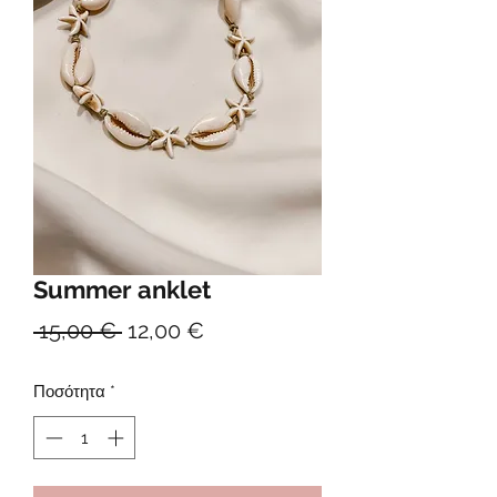
Summer anklet
Κανονική
Τιμή
 15,00 € 
12,00 €
τιμή
Έκπτωσης
Ποσότητα
*