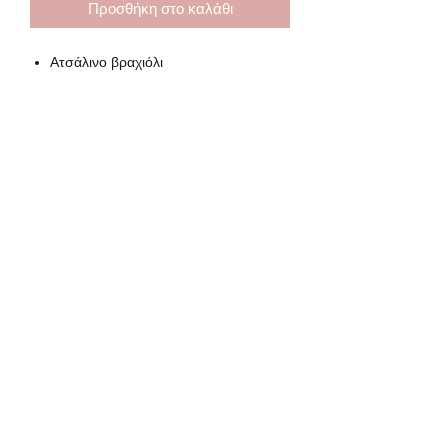
Προσθήκη στο καλάθι
Ατσάλινο βραχιόλι
Μήκος 14 cm και αλυσίδα
αυξομείωσης 5 cm
Subscribe Form
Submit
lydiasjewels@gmail.com
©2020 by Lydia's jewels. All rights reserved