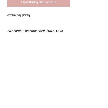
Προσθήκη στο καλάθι
Ατσάλινη βάση
Δωρεάν μεταφορικά άνω των
35€
Δωρεάν μεταφορικά για παραγγελίες
άνω των 35€, Δείτε περισσότερα
"Shipping methods"
Subscribe Form
Submit