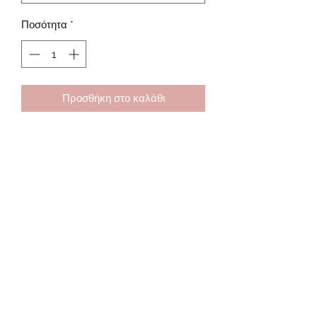
Ποσότητα
*
Προσθήκη στο καλάθι
Βραχιόλι Μάρτης με λευκό μάτι φόρεσε
το για να μη σε κάψει ο ήλιος του Μάρτη!
Ανθεκτικό στο νερό
Αυξομειώνεται με μακραμέ
*Στο ανδρικό και στο παιδικό δεν
τοποθετούνται αστεράκια στα κορδόνια
Subscribe Form
που κρέμονται.
Submit