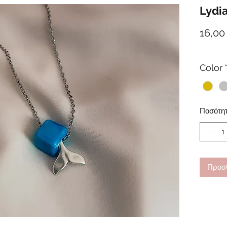
Lydi
16,00
Color
Ποσότη
Προσθ