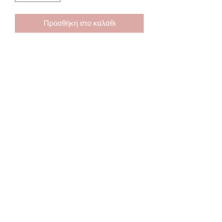
Προσθήκη στο καλάθι
Ατσάλινο δαχτυλίδι Lucile
ρυθμιζόμενο
Subscribe Form
Submit
lydiasjewels@gmail.com