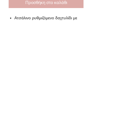
Προσθήκη στο καλάθι
Ατσάλινο ρυθμιζόμενο δαχτυλίδι με
στρας
Διάμετρος 1.8 cm
Subscribe Form
Submit
lydiasjewels@gmail.com
©2020 by Lydia's jewels. All rights reserved