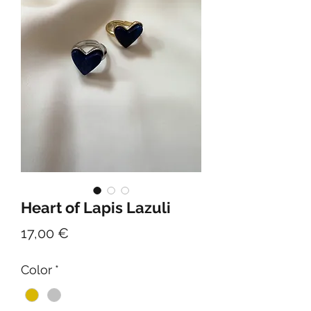
Heart of Lapis Lazuli
Τιμή
17,00 €
Color
*