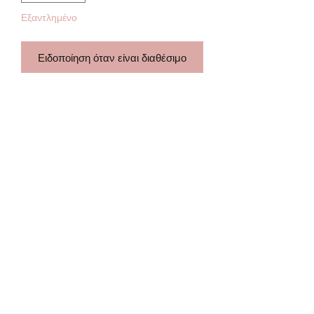
Εξαντλημένο
Ειδοποίηση όταν είναι διαθέσιμο
Ανθεκτικό στο νερό
Subscribe Form
Submit