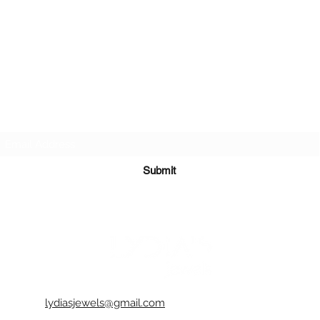
-Καλό θα
σκληρών
σκληρο 
καταστρέ
σας.
-Συνιστά
τυχόν ι
δυνατό γ
Subscribe Form
-Είναι π
και στεγ
αδιάβρο
-Όλα τα 
Submit
διακοσμ
-Κάθε κο
ενδέχετα
αέρα ή 
αντικειμ
φυσικό κ
-Μπορείτ
χρώμα π
lydiasjewels@gmail.com