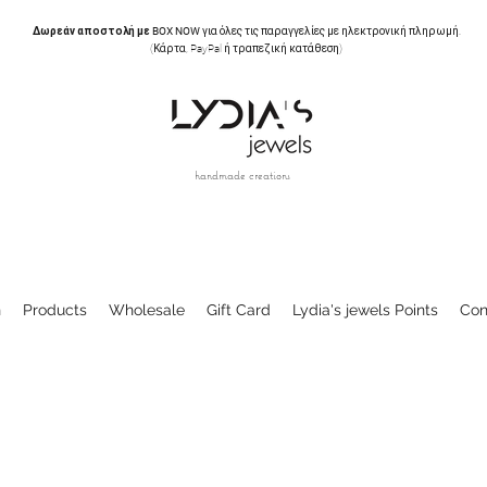
Δωρεάν αποστολή με BOX NOW
για όλες τις παραγγελίες με ηλεκτρονική πληρωμή.
(Κάρτα, PayPal ή τραπεζική κατάθεση)
handmade creations
n
Products
Wholesale
Gift Card
Lydia's jewels Points
Con