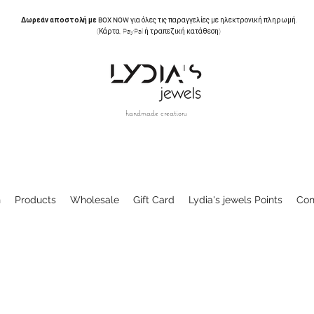
Δωρεάν αποστολή με BOX NOW
για όλες τις παραγγελίες με ηλεκτρονική πληρωμή.
(Κάρτα, PayPal ή τραπεζική κατάθεση)
handmade creations
n
Products
Wholesale
Gift Card
Lydia's jewels Points
Con