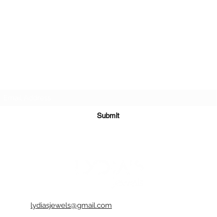
σκληρών
σκληρο 
καταστρέ
σας.
-Συνιστά
τυχόν ι
δυνατό γ
-Είναι π
Subscribe Form
και στεγ
αδιάβρο
-Όλα τα 
διακοσμ
Submit
-Κάθε κο
ενδέχετα
αέρα ή 
αντικειμ
φυσικό κ
-Μπορείτ
χρώμα π
(επιλέξτ
στα σχόλ
lydiasjewels@gmail.com