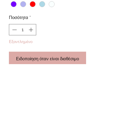
Ποσότητα
*
Εξαντλημένο
Ειδοποίηση όταν είναι διαθέσιμο
Βραχιόλι ποδιού ανθεκτικό στο νερό
Μήκος 21cm επέκταση αλυσίδας 8cm
Ατσάλινο κούμπωμα
Επιλέξτε το χρώμα της χάντρας που
επιθυμείτε!
Subscribe Form