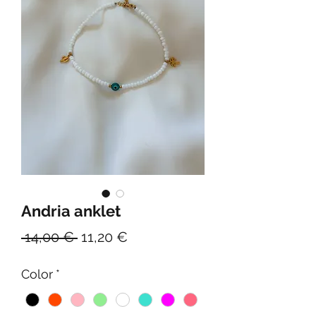
Andria anklet
Κανονική
Τιμή
 14,00 € 
11,20 €
τιμή
Έκπτωσης
Color
*