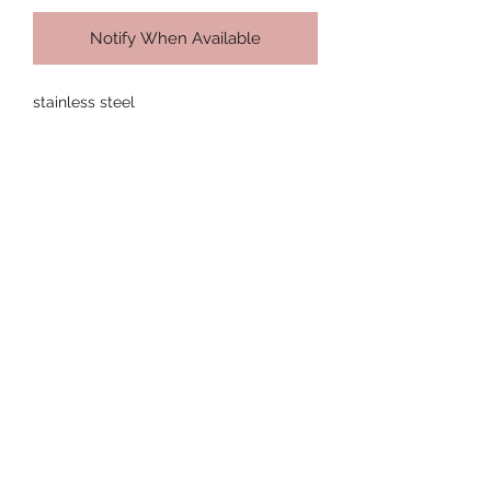
Notify When Available
stainless steel
Διαθέσιμο σε 50cm μήκος και 3mm
πάχος αλυσίδας και
60cm μήκος και 4mm πάχος αλυσίδας
Subscribe Form
Submit
lydiasjewels@gmail.com