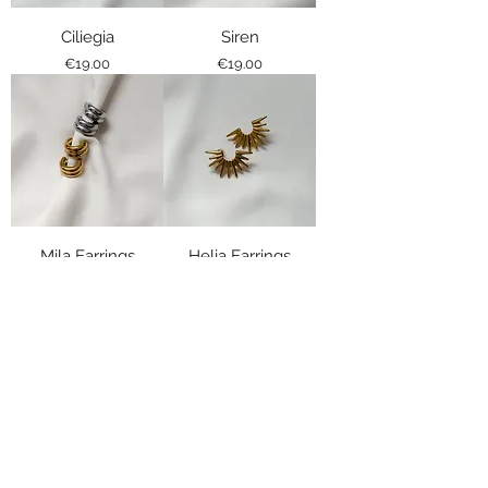
Ciliegia
Siren
Price
Price
€19.00
€19.00
Mila Earrings
Helia Earrings
Price
Price
€18.00
€18.00
Load More
Subscribe Form