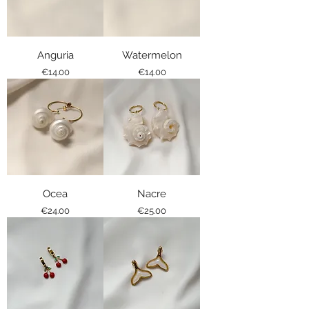
Anguria
Watermelon
Price
Price
€14.00
€14.00
Ocea
Nacre
Price
Price
€24.00
€25.00