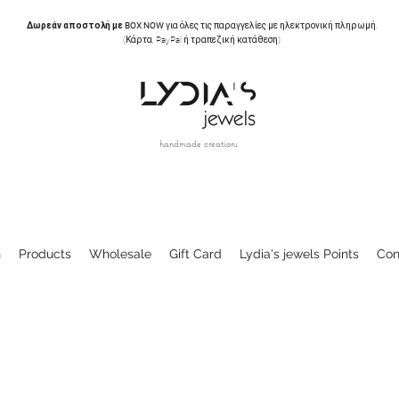
Δωρεάν αποστολή με BOX NOW
για όλες τις παραγγελίες με ηλεκτρονική πληρωμή.
(Κάρτα, PayPal ή τραπεζική κατάθεση)
handmade creations
n
Products
Wholesale
Gift Card
Lydia's jewels Points
Con