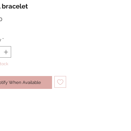
 bracelet
Price
0
y
*
Stock
tify When Available