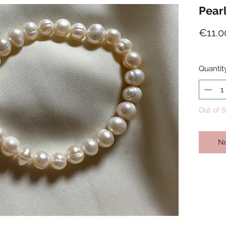
Pearl
€11.0
Quantit
Out of 
No