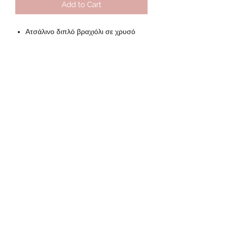
Add to Cart
Ατσάλινο διπλό βραχιόλι σε χρυσό
χρώμα
Μήκος 18cm και επέκταση αλυσίδας
4cm
Subscribe Form
Submit
lydiasjewels@gmail.com
©2020 by Lydia's jewels. All rights reserved