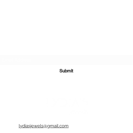
-Καλό θα
σκληρών
σκληρο 
καταστρέ
σας.
-Συνιστά
τυχόν ι
δυνατό γ
Subscribe Form
-Είναι π
και στεγ
αδιάβρο
-Όλα τα 
Submit
διακοσμ
-Κάθε κο
ενδέχετα
αέρα ή 
αντικειμ
φυσικό κ
-Μπορείτ
χρώμα π
lydiasjewels@gmail.com