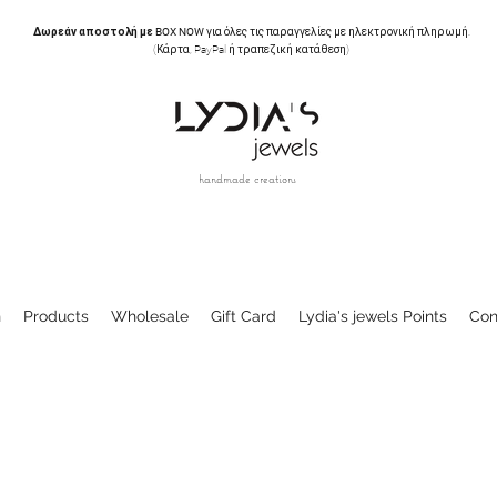
Δωρεάν αποστολή με BOX NOW
για όλες τις παραγγελίες με ηλεκτρονική πληρωμή.
(Κάρτα, PayPal ή τραπεζική κατάθεση)
handmade creations
n
Products
Wholesale
Gift Card
Lydia's jewels Points
Con