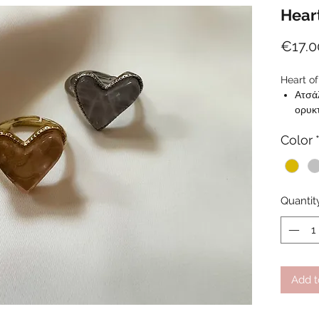
Hear
€17.0
Heart o
Ατσάλ
ορυκτ
χρυσ
Color
Εσωτε
Ρυθμ
Διαστ
Quantit
Add t