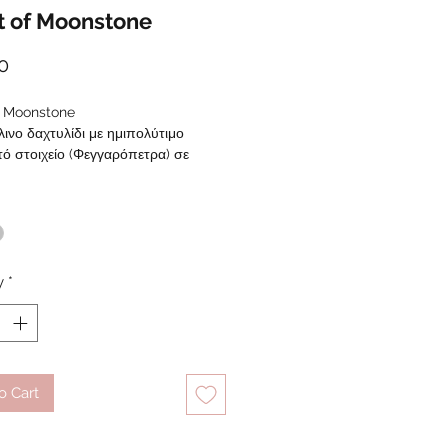
t of Moonstone
Price
0
f Moonstone
ινο δαχτυλίδι με ημιπολύτιμο
ό στοιχείο (Φεγγαρόπετρα) σε
ό/ασημί
*
ρική διάμετρος (Ελάχιστη) 1,7 cm -
ιζόμενη
άσεις καρδιάς (Πλάτος) 1,6 cm
y
*
o Cart