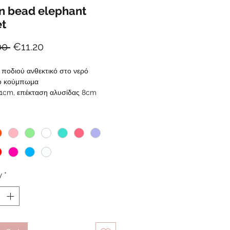
n bead elephant
et
Regular
Sale
00 
€11.20
Price
Price
 ποδιού ανθεκτικό στο νερό
ο κούμπωμα
1cm, επέκταση αλυσίδας 8cm
ε το χρώμα της χάντρας που
*
τε
y
*