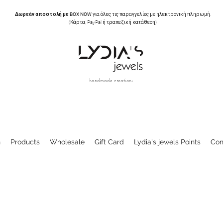
Δωρεάν αποστολή με BOX NOW
για όλες τις παραγγελίες με ηλεκτρονική πληρωμή.
(Κάρτα, PayPal ή τραπεζική κατάθεση)
handmade creations
n
Products
Wholesale
Gift Card
Lydia's jewels Points
Con