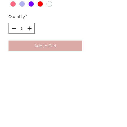
Quantity
*
Add to Cart
Βραχιόλι ποδιού ανθεκτικό στο νερό
Ατσάλινο κούμπωμα
Μήκος 21cm, επέκταση αλυσίδας 8cm
Επιλέξτε το χρώμα της χάντρας που
επιθυμείτε
Subscribe Form
Submit