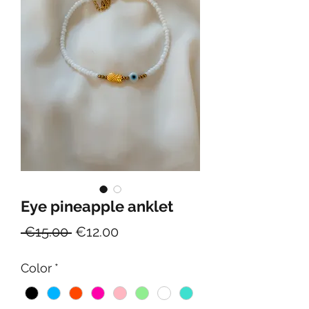
Eye pineapple anklet
Regular
Sale
 €15.00 
€12.00
Price
Price
Color
*