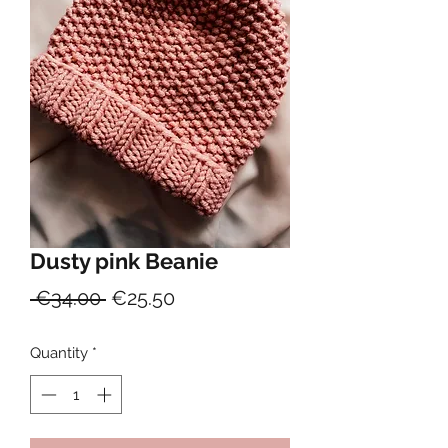
Dusty pink Beanie
Regular
Sale
 €34.00 
€25.50
Price
Price
Quantity
*