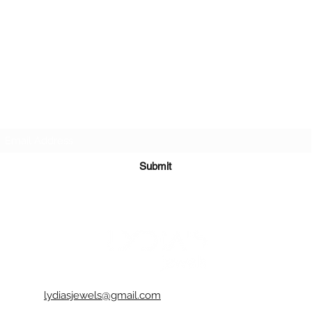
ακτινοβο
χρώμα κα
-Είναι α
μπορείτε
πανί.
-Καλό θα
σκληρών
σκληρο 
Subscribe Form
καταστρέ
σας.
-Συνιστά
τυχόν ι
Submit
δυνατό γ
-Είναι π
και στεγ
αδιάβρο
-Όλα τα 
διακοσμ
-Κάθε κο
ενδέχετα
αέρα ή 
lydiasjewels@gmail.com
αντικειμ