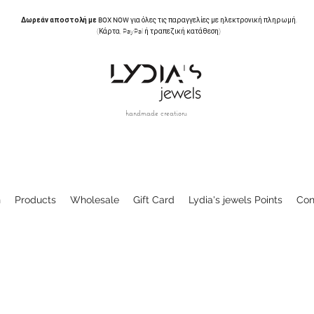
Δωρεάν αποστολή με BOX NOW
για όλες τις παραγγελίες με ηλεκτρονική πληρωμή.
(Κάρτα, PayPal ή τραπεζική κατάθεση)
handmade creations
n
Products
Wholesale
Gift Card
Lydia's jewels Points
Con