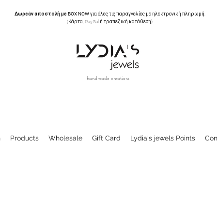
Δωρεάν αποστολή με BOX NOW
για όλες τις παραγγελίες με ηλεκτρονική πληρωμή.
(Κάρτα, PayPal ή τραπεζική κατάθεση)
handmade creations
n
Products
Wholesale
Gift Card
Lydia's jewels Points
Con