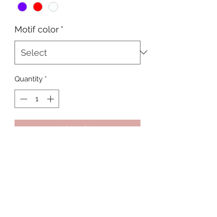
Motif color
*
Quantity
*
Add to Cart
Ανθεκτικό στο νερο,
Ατσάλινο κούμπωμα
Συνολικό μήκος 45cm (37cm + αλυσίδα
αυξομείωσης 8cm)