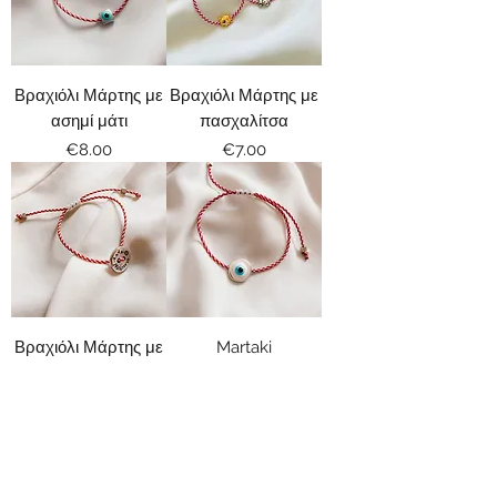
Βραχιόλι Μάρτης με
Βραχιόλι Μάρτης με
ασημί μάτι
πασχαλίτσα
Price
Price
€8.00
€7.00
Βραχιόλι Μάρτης με
Martaki
χαρταετό
Price
€8.00
Price
€8.00
Load More